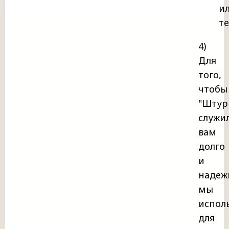
и
т
4)
Для
того,
чтобы
"Штур
служи
вам
долго
и
надеж
мы
испол
для