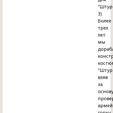
"Штур
3)
Более
трех
лет
мы
дораб
конст
костю
"Штур
взяв
за
основ
прове
армей
горку