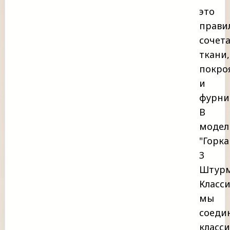
это
прави
сочет
ткани,
покро
и
фурни
В
модел
"Горка
3
Штур
Класси
мы
соеди
класс