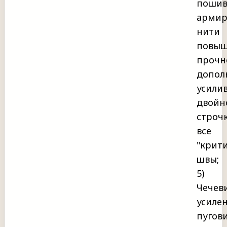
пошив
армир
нити
повыш
прочн
допол
усили
двойн
строч
все
"крит
швы;
5)
Чечев
усиле
пугов