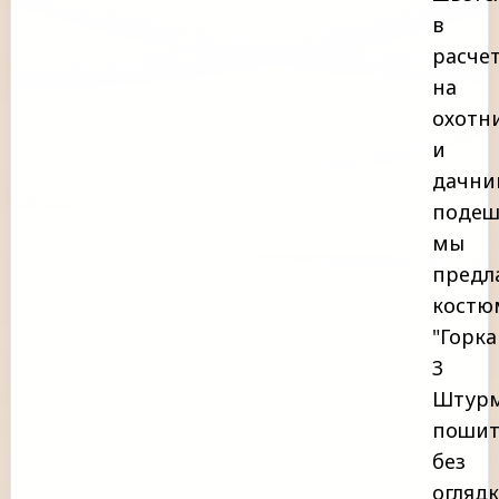
в
расче
на
охотн
и
дачни
подеш
мы
предл
костю
"Горка
3
Штурм
поши
без
огляд