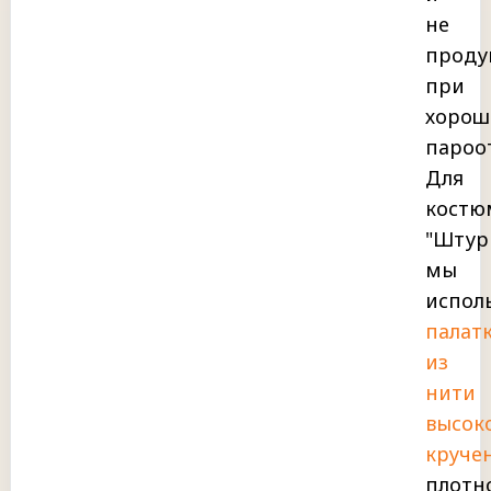
не
проду
при
хорош
пароо
Для
костю
"Штур
мы
испол
палат
из
нити
высок
круче
плотн