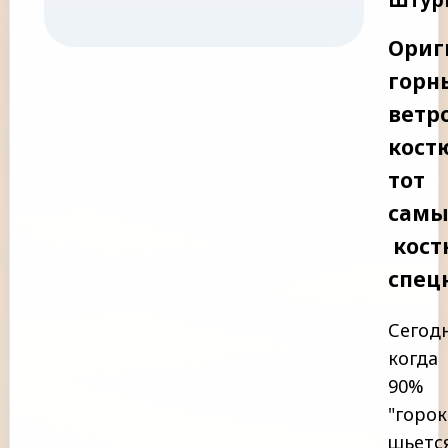
Штур
Ориг
горн
ветр
кост
тот
самы
кост
спец
Сегодн
когда
90%
"горок
шьетс