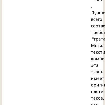
.
Лучш
всего
соотве
требо
"грета
Могил
текст
комби
Эта
ткань
имеет
ориги
плете
такое,
что