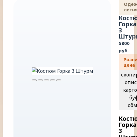
Оде
летн
Кост
Горка
3
Штур
5800
руб.
Розн
цена
скопи
опис
карто
бу
обм
Кост
Горка
3