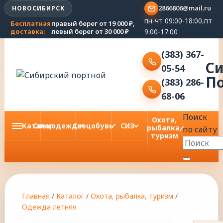
2866806@mail.ru
НОВОСИБИРСК
пн-чт 09:00-18:00,пт
Бесплатная
правый берег от 19 000 ₽,
9:00-17:00
доставка:
левый берег от 30 000 ₽
(383) 367-
С
05-54
П
(383) 286-
68-06
Поиск
Охота,
Каталог
Спецодежда
Спецобувь
СИЗ
рыбалка,
по сайту
туризм
Главная
/
Каталог
/
Охота, рыбалка, туризм
/
Одежда летняя