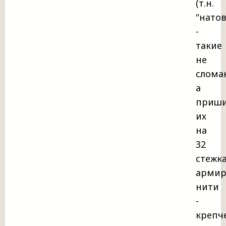
(т.н.
"натов
-
такие
не
слома
а
приш
их
на
32
стежк
армир
нити
-
крепч