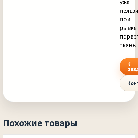
уже
нельзя
при
рывке
порве
ткань
К
раз
Кон
Похожие товары