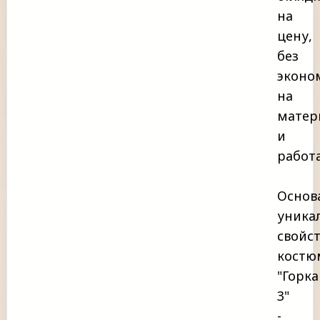
на
цену,
без
эконо
на
матер
и
работа
Основ
уника
свойс
костю
"Горка
3"
-