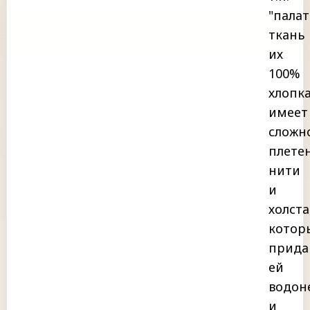
"палат
ткань
их
100%
хлопк
имеет
сложн
плете
нити
и
холста
котор
прида
ей
водон
и