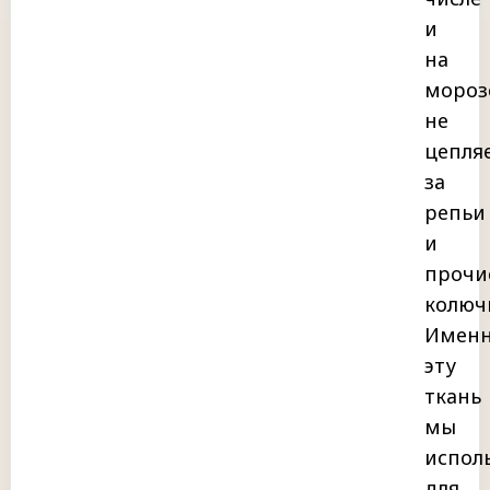
и
на
мороз
не
цепля
за
репьи
и
прочи
колюч
Имен
эту
ткань
мы
испол
для