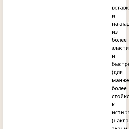
встав
и
накла
из
более
эласт
и
быстр
(для
манжет
более
стойк
к
истир
(накла
ткани