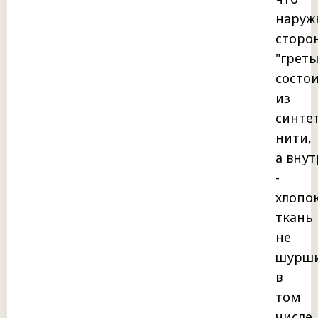
наруж
сторо
"грет
состо
из
синте
нити,
а вну
-
хлопок
ткань
не
шурш
в
том
числе