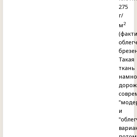
275
г/
2
м
(факти
облег
брезен
Такая
ткань
намно
дорож
совре
"моде
и
"обле
вариа
потом