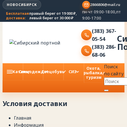
2866806@mail.ru
НОВОСИБИРСК
пн-чт 09:00-18:00,пт
Бесплатная
правый берег от 19 000 ₽,
9:00-17:00
доставка:
левый берег от 30 000 ₽
(383) 367-
С
05-54
П
(383) 286-
68-06
Поиск
Охота,
Каталог
Спецодежда
Спецобувь
СИЗ
рыбалка,
по сайту
туризм
Условия доставки
Главная
Информация