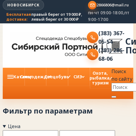
2866806@mail.ru
НОВОСИБИРСК
пн-чт 09:00-18:00,пт
Бесплатная
правый берег от 19 000 ₽,
9:00-17:00
доставка:
левый берег от 30 000 ₽
(383) 367-
С
05-54
П
(383) 286-
68-06
Поиск
Охота,
Каталог
Спецодежда
Спецобувь
СИЗ
рыбалка,
по сайту
туризм
Фильтр по параметрам
Цена