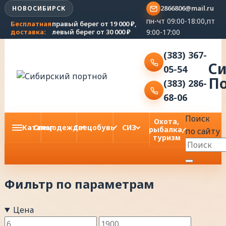
2866806@mail.ru
НОВОСИБИРСК
пн-чт 09:00-18:00,пт
Бесплатная
правый берег от 19 000 ₽,
9:00-17:00
доставка:
левый берег от 30 000 ₽
(383) 367-
С
05-54
П
(383) 286-
68-06
Поиск
Охота,
Каталог
Спецодежда
Спецобувь
СИЗ
рыбалка,
по сайту
туризм
Фильтр по параметрам
Цена