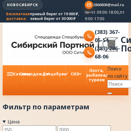
2866806@mail.ru
НОВОСИБИРСК
пн-чт 09:00-18:00,пт
Бесплатная
правый берег от 19 000 ₽,
9:00-17:00
доставка:
левый берег от 30 000 ₽
(383) 367-
С
05-54
П
(383) 286-
68-06
Поиск
Охота,
Каталог
Спецодежда
Спецобувь
СИЗ
рыбалка,
по сайту
туризм
Фильтр по параметрам
Цена