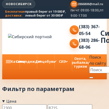
2866806@mail.ru
НОВОСИБИРСК
пн-чт 09:00-18:00,пт
Бесплатная
правый берег от 19 000 ₽,
9:00-17:00
доставка:
левый берег от 30 000 ₽
(383) 367-
С
05-54
П
(383) 286-
68-06
Поиск
Охота,
Каталог
Спецодежда
Спецобувь
СИЗ
рыбалка,
по сайту
туризм
Фильтр по параметрам
Цена