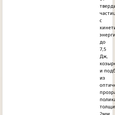
тверд
части
с
кинет
энерг
до
7,5
Дж,
козыр
и под
из
оптич
прозр
полик
толщи
2мм.