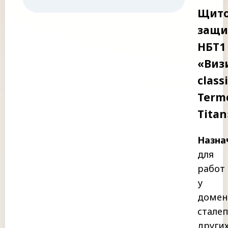
Щит
защи
НБТ1
«Виз
class
Term
Titan
Назна
для
работ
у
домен
стале
други