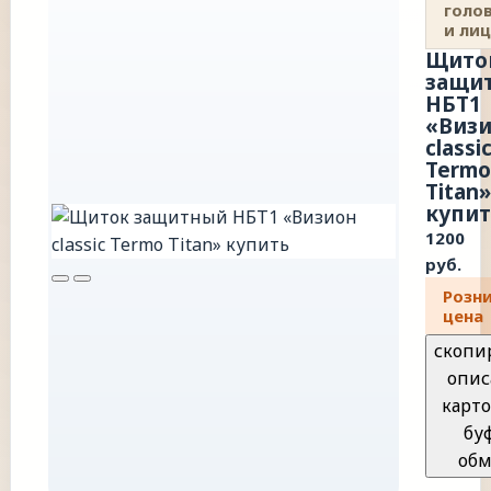
голо
и ли
Щито
защи
НБТ1
«Виз
classi
Termo
Titan»
купит
1200
руб.
Розн
цена
скопи
опис
карто
бу
обм