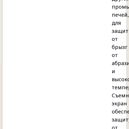
пром
печей,
для
защит
от
брызг 
от
абраз
и
высок
темпе
Съем
экран
обесп
защит
от