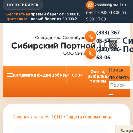
2866806@mail.ru
НОВОСИБИРСК
пн-чт 09:00-18:00,пт
Бесплатная
правый берег от 19 000 ₽,
9:00-17:00
доставка:
левый берег от 30 000 ₽
(383) 367-
С
05-54
П
(383) 286-
68-06
Поиск
Охота,
Каталог
Спецодежда
Спецобувь
СИЗ
рыбалка,
по сайту
туризм
Главная
/
Каталог
/
СИЗ
/
Защита головы и лица
Защи