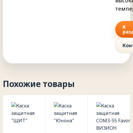
высок
темпе
К
раз
Кон
Похожие товары