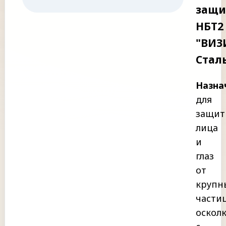
защи
НБТ2
"ВИЗ
Стал
Назна
для
защит
лица
и
глаз
от
крупн
части
оскол