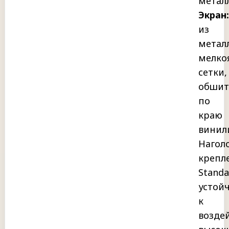
металл
Экран:
из
метал
мелко
сетки,
обшит
по
краю
винил
Нагол
крепл
Standa
устой
к
возде