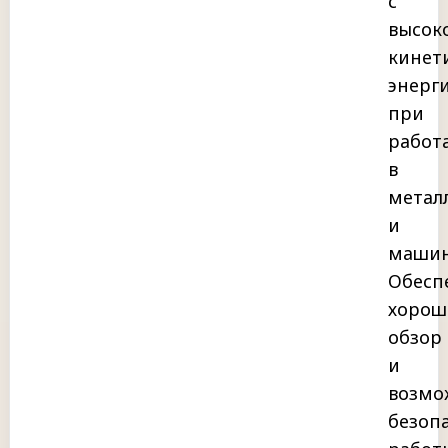
с
высок
кинет
энерг
при
работ
в
метал
и
машин
Обесп
хорош
обзор
и
возмо
безоп