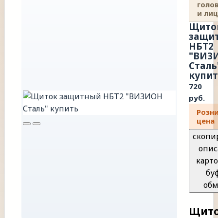
голо
и ли
Щито
защи
НБТ2
"ВИЗ
Сталь
купит
720
руб.
Розн
цена
скопи
опис
карто
бу
обм
Щит