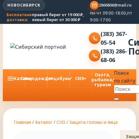
2866806@mail.ru
НОВОСИБИРСК
пн-чт 09:00-18:00,пт
Бесплатная
правый берег от 19 000 ₽,
9:00-17:00
доставка:
левый берег от 30 000 ₽
(383) 367-
С
05-54
П
(383) 286-
68-06
Поиск
Охота,
Каталог
Спецодежда
Спецобувь
СИЗ
рыбалка,
по сайту
туризм
Главная
/
Каталог
/
СИЗ
/
Защита головы и лица
Защи