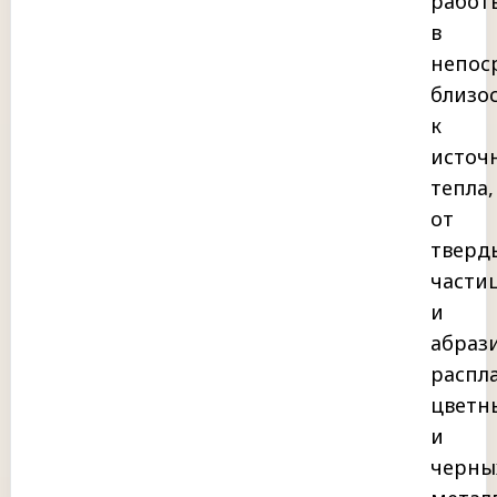
работ
в
непос
близо
к
источ
тепла,
от
тверд
части
и
абрази
распл
цветн
и
черны