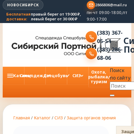
2866806@mail.ru
НОВОСИБИРСК
пн-чт 09:00-18:00,пт
Бесплатная
правый берег от 19 000 ₽,
9:00-17:00
доставка:
левый берег от 30 000 ₽
(383) 367-
С
05-54
П
(383) 286-
68-06
Поиск
Охота,
Каталог
Спецодежда
Спецобувь
СИЗ
рыбалка,
по сайту
туризм
Главная
/
Каталог
/
СИЗ
/
Защита органов зрения
Защи