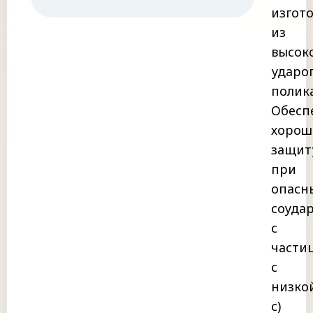
изгот
из
высок
ударо
полик
Обесп
хорош
защит
при
опасн
соуда
с
части
с
низко
с)