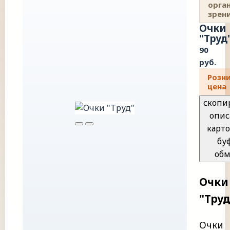
орга
зрен
Очки
"Труд
90
руб.
Розн
цена
скопи
опис
карто
бу
обм
Очки
"Труд
Очки