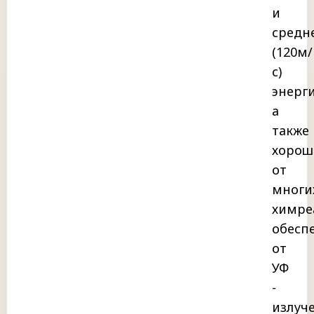
и
средн
(120м/
с)
энерги
а
также
хоро
от
многи
химре
обесп
от
УФ
-
излуч