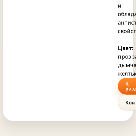
и
облад
антис
свойс
Цвет:
прозр
дымча
желты
К
раз
Кон