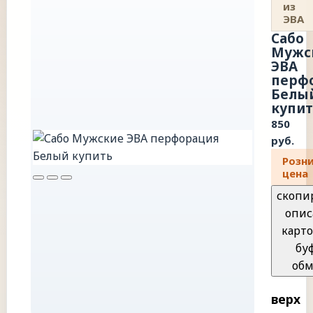
из
ЭВА
Сабо
Мужс
ЭВА
перф
Белы
купит
850
руб.
Розн
цена
скопи
опис
карто
бу
обм
верх