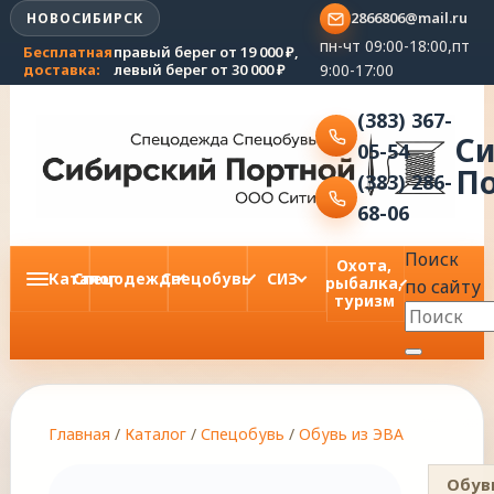
2866806@mail.ru
НОВОСИБИРСК
пн-чт 09:00-18:00,пт
Бесплатная
правый берег от 19 000 ₽,
9:00-17:00
доставка:
левый берег от 30 000 ₽
(383) 367-
С
05-54
П
(383) 286-
68-06
Поиск
Охота,
Каталог
Спецодежда
Спецобувь
СИЗ
рыбалка,
по сайту
туризм
Главная
/
Каталог
/
Спецобувь
/
Обувь из ЭВА
Обув