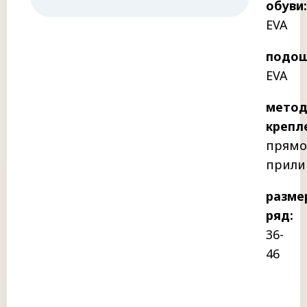
обуви:
EVA
подош
EVA
мето
крепл
прямо
прили
разме
ряд:
36-
46