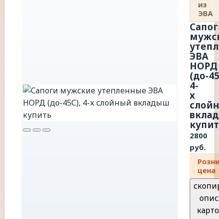
из
ЭВА
Сапог
мужс
утеп
ЭВА
НОРД
(до-45
4-
х
слой
вкла
купит
2800
руб.
Розн
цена
скопи
опис
карто