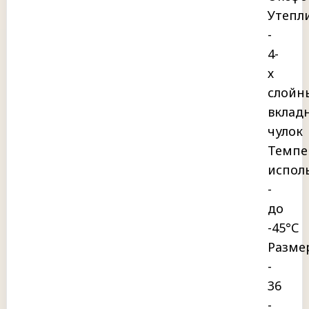
Утепл
-
4-
х
слойн
вклад
чулок
Темпе
испол
-
до
-45°С
Разме
-
36
-