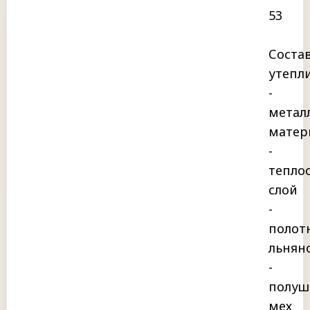
53
Соста
утепл
-
метал
матер
-
тепло
слой
-
полот
льнян
-
полуш
мех