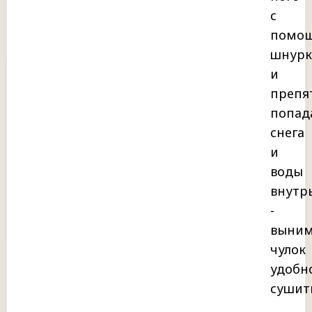
с
помо
шнурк
и
препя
попад
снега
и
воды
внутр
-
выни
чулок
удобн
сушит