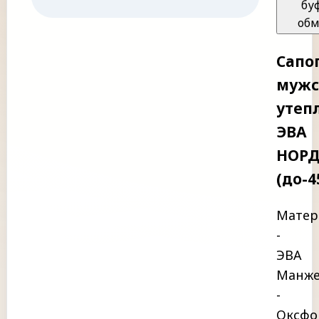
бу
обм
Сапо
мужс
утеп
ЭВА
НОР
(до-4
Матер
-
ЭВА
Манже
-
Оксфо