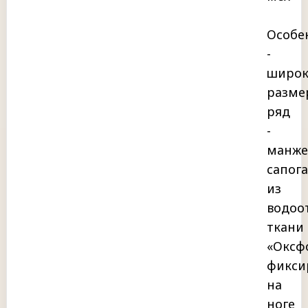
Особе
-
широ
разме
ряд
-
манже
сапога
из
водоо
ткани
«Оксф
фикси
на
ноге