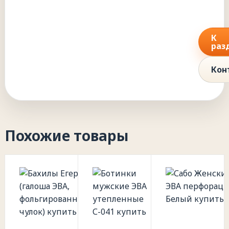
К
раз
Кон
Похожие товары