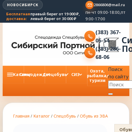
2866806@mail.ru
НОВОСИБИРСК
пн-чт 09:00-18:00,пт
Бесплатная
правый берег от 19 000 ₽,
9:00-17:00
доставка:
левый берег от 30 000 ₽
(383) 367-
С
05-54
П
(383) 286-
68-06
Поиск
Охота,
Каталог
Спецодежда
Спецобувь
СИЗ
рыбалка,
по сайту
туризм
Главная
/
Каталог
/
Спецобувь
/
Обувь из ЭВА
Обув