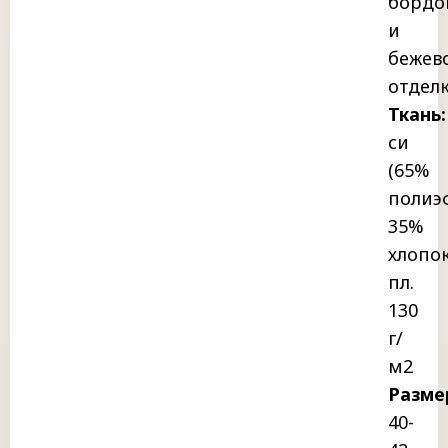
бордо
и
бежев
отдел
Ткань:
си
(65%
полиэ
35%
хлопок
пл.
130
г/
м2
Разме
40-