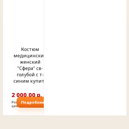
Костюм
медицинский
женский
"Сфера" св-
голубой с т-
синим купить
2 000,00 р.
Подробнее
Розничная
цена