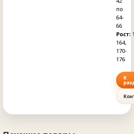
42
по
64-
66
Рост:
1
164,
170-
176
К
раз
Кон