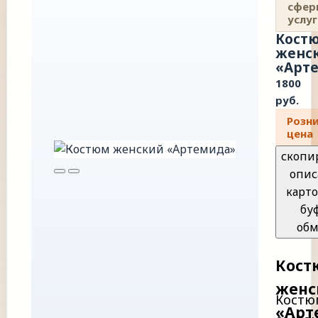
сфер
услуг
Кост
женс
«Арт
1800
руб.
Розн
цена
скопи
опис
карто
бу
обм
Кост
женс
Костю
«Арт