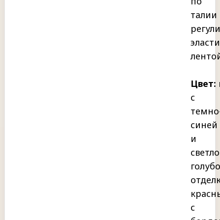
по
талии
регули
эласт
лентой
Цвет:
с
темно
синей
и
светло
голуб
отделк
красн
с