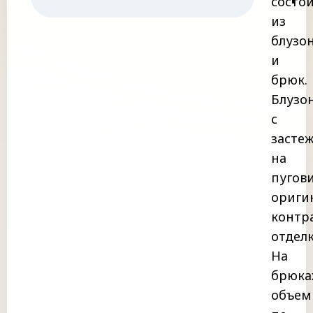
состо
из
блузо
и
брюк.
Блузо
с
засте
на
пугов
ориги
контр
отделк
На
брюка
объем