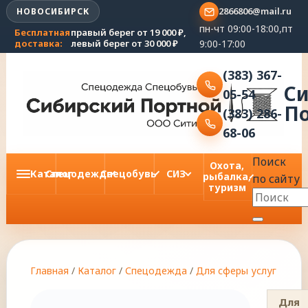
2866806@mail.ru
НОВОСИБИРСК
пн-чт 09:00-18:00,пт
Бесплатная
правый берег от 19 000 ₽,
9:00-17:00
доставка:
левый берег от 30 000 ₽
(383) 367-
С
05-54
П
(383) 286-
68-06
Поиск
Охота,
Каталог
Спецодежда
Спецобувь
СИЗ
рыбалка,
по сайту
туризм
Главная
/
Каталог
/
Спецодежда
/
Для сферы услуг
Для