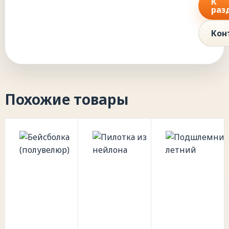
К
раз
Кон
Похожие товары