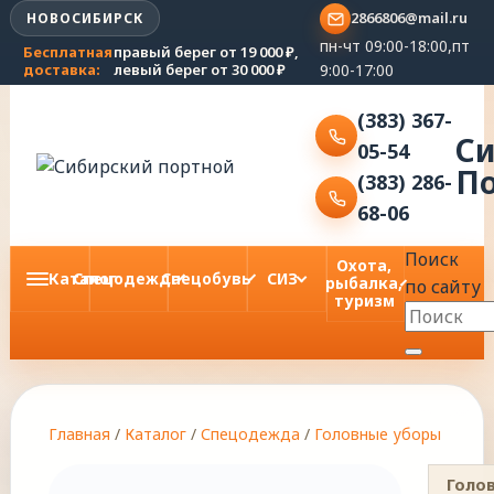
2866806@mail.ru
НОВОСИБИРСК
пн-чт 09:00-18:00,пт
Бесплатная
правый берег от 19 000 ₽,
9:00-17:00
доставка:
левый берег от 30 000 ₽
(383) 367-
С
05-54
П
(383) 286-
68-06
Поиск
Охота,
Каталог
Спецодежда
Спецобувь
СИЗ
рыбалка,
по сайту
туризм
Главная
/
Каталог
/
Спецодежда
/
Головные уборы
Голо