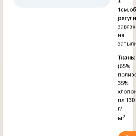
±
1см,о
регули
завяз
на
затылк
Ткань
(65%
полиэ
35%
хлопок
пл.130
г/
2
м