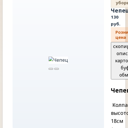
убор
Чепе
130
руб.
Розн
цена
скопи
опис
карто
бу
обм
Чепе
Колпа
высот
18см