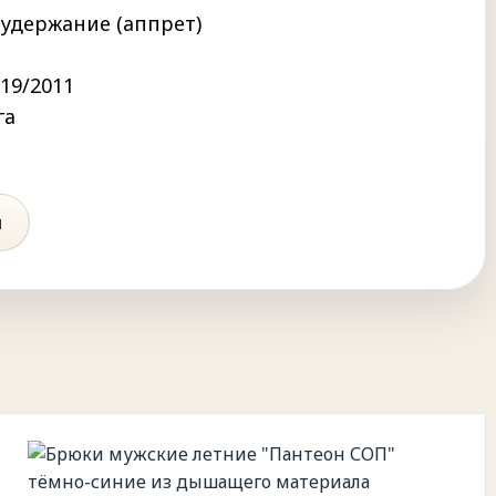
удержание (аппрет)
019/2011
га
ы