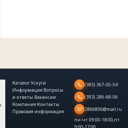
Каталог
Услуги
(383) 367-05-54
Информация
Вопросы
(383) 286-68-06
и ответы
Вакансии
Компания
Контакты
ы
2866806@mail.ru
Правовая информация
пн-чт 09:00-18:00,пт
9:00-17:00