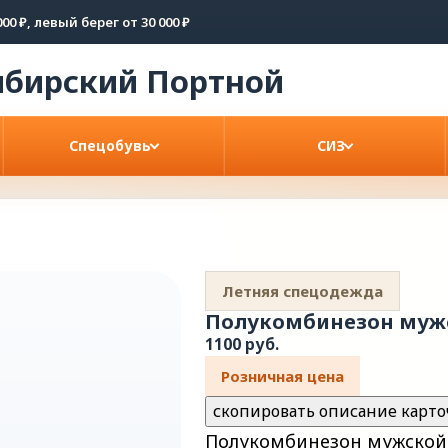
00 ₽, левый берег от 30 000 ₽
ибирский
Портной
Спецобувь
СИЗ
Летняя спецодежда
Полукомбинезон мужс
1100 руб.
Розничная цена
скопировать описание карто
Полукомбинезон мужской "