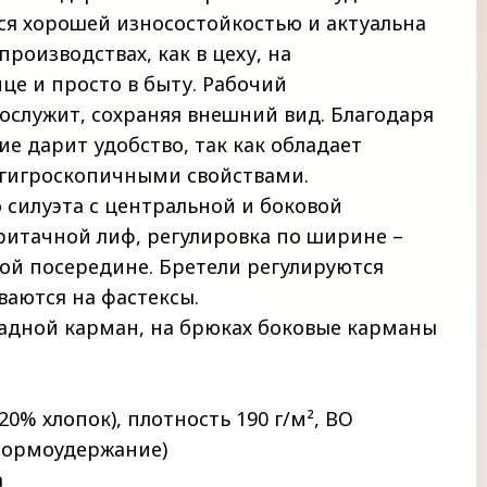
ся хорошей износостойкостью и актуальна
роизводствах, как в цеху, на
ице и просто в быту. Рабочий
ослужит, сохраняя внешний вид. Благодаря
е дарит удобство, так как обладает
гигроскопичными свойствами.
 силуэта с центральной и боковой
ритачной лиф, регулировка по ширине –
той посередине. Бретели регулируются
ваются на фастексы.
адной карман, на брюках боковые карманы
20% хлопок), плотность 190 г/м², ВО
(формоудержание)
а