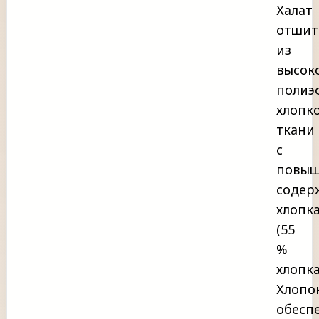
Халат
отшит
из
высок
полиэ
хлопк
ткани
с
повы
содер
хлопк
(55
%
хлопка
Хлопо
обесп