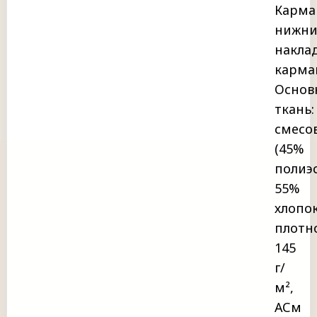
Карма
нижни
накла
карма
Основ
ткань:
смесо
(45%
полиэс
55%
хлопок
плотн
145
г/
м²,
АСм