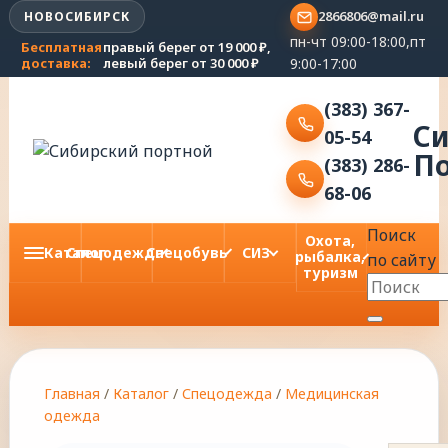
2866806@mail.ru
НОВОСИБИРСК
пн-чт 09:00-18:00,пт
Бесплатная
правый берег от 19 000 ₽,
9:00-17:00
доставка:
левый берег от 30 000 ₽
(383) 367-
С
05-54
П
(383) 286-
68-06
Поиск
Охота,
Каталог
Спецодежда
Спецобувь
СИЗ
рыбалка,
по сайту
туризм
Главная
/
Каталог
/
Спецодежда
/
Медицинская
одежда