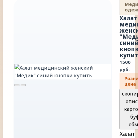
Меди
одеж
Халат
меди
женс
"Мед
сини
кноп
купит
1500
руб.
Розн
цена
скопи
опис
карто
бу
обм
Халат