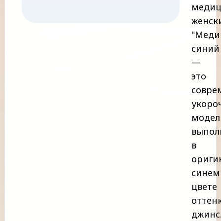
медиц
женск
"Меди
синий
—
это
совре
укоро
модел
выпол
в
ориги
синем
цвете
оттен
джинс