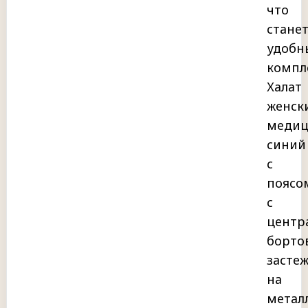
что
стане
удобн
компл
Халат
женск
медиц
синий
с
поясо
с
центр
борто
засте
на
метал