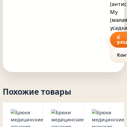
(анти
Му
(мала
усадка
К
раз
Кон
Похожие товары