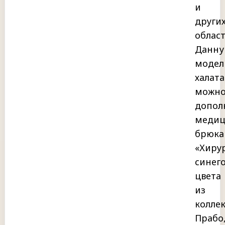
и
други
област
Данн
модел
халата
можн
допол
медиц
брюк
«Хиру
синег
цвета
из
колле
Прабо