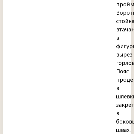
пройм
Ворот
стойк
втача
в
фигур
вырез
горло
Пояс
проде
в
шлевк
закре
в
боков
швах.