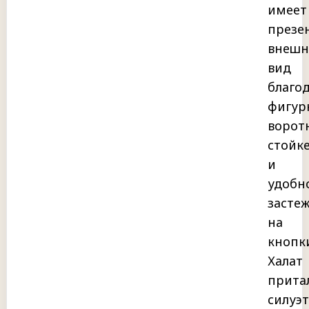
имеет
презе
внешн
вид
благо
фигур
ворот
стойк
и
удобн
засте
на
кнопк
Халат
прита
силуэт