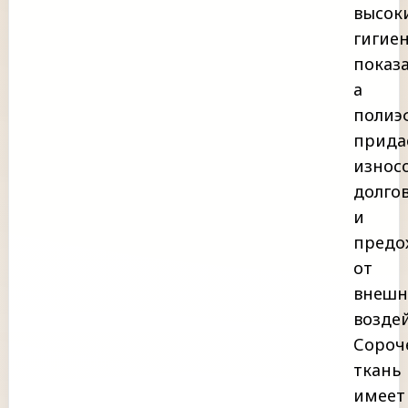
высок
гигие
показа
а
полиэ
прида
износ
долго
и
предо
от
внешн
возде
Сороч
ткань
имеет