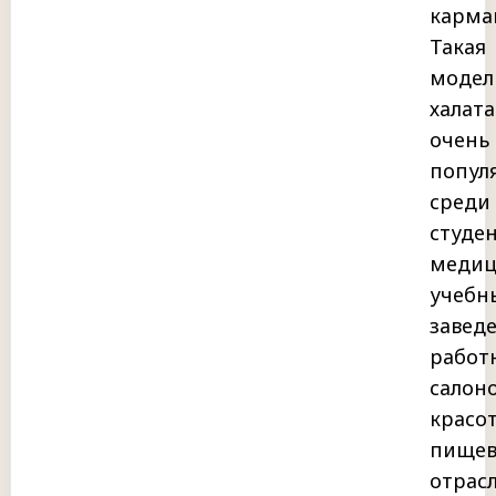
карма
Такая
модел
халата
очень
попул
среди
студе
медиц
учебн
завед
работ
салон
красо
пищев
отрас