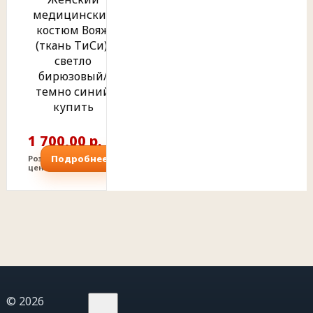
медицинский
костюм Вояж
(ткань ТиСи),
светло
бирюзовый/
темно синий
купить
1 700,00 р.
Подробнее
Розничная
цена
© 2026