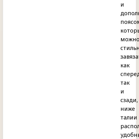
и
допол
поясо
котор
можн
стиль
завяза
как
спере
так
и
сзади,
ниже
талии
распо
удобн