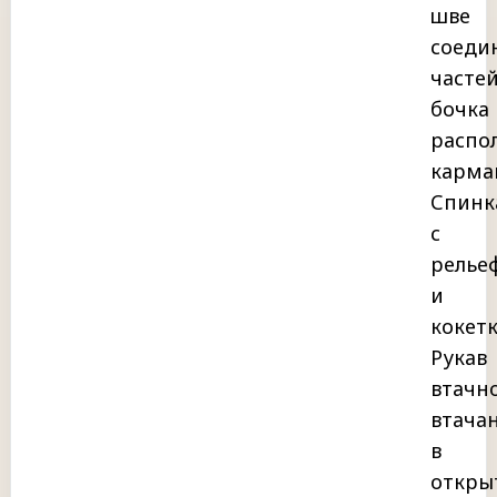
шве
соеди
часте
бочка
распо
карма
Спинк
с
релье
и
кокетк
Рукав
втачн
втача
в
откры