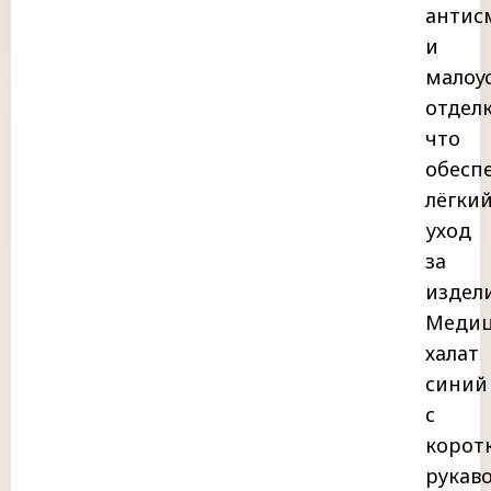
антис
и
малоу
отделк
что
обесп
лёгки
уход
за
издел
Медиц
халат
синий
с
корот
рукав