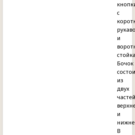
кнопк
с
корот
рукав
и
ворот
стойка
Бочок
состо
из
двух
частей
верхн
и
нижне
В