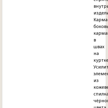
внутр
издели
Карма
боков
карма
в
швах
на
куртке
Усили
элеме
из
кожев
спилк
чёрно
цвета