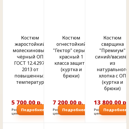
Костюм
Костюм
Костюм
жаростойкий
огнестойкий
сварщика
молескиновый
"Гектор" серый/
"Премиум"
чёрный ОП
красный 1
синий/василё
ГОСТ 12.4.297-
класса защиты
из
2013 от
(куртка и
натурального
повышенных
брюки)
хлопка с ОП
температур
(куртка и
брюки)
5 700,00 р.
7 200,00 р.
13 800,00 р.
Подробнее
Подробнее
Подробнее
Розничная
Розничная
Розничная
цена
цена
цена