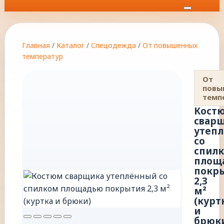
Главная
/
Каталог
/
Спецодежда
/
От повышенных
температур
От
повы
темп
Кост
свар
утеп
со
спил
площ
покр
2,3
м²
(курт
и
брюк