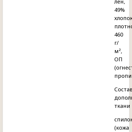
лен,
49%
хлопок
плотн
460
г/
м²,
ОП
(огнес
пропи
Соста
допол
ткани
спило
(кожа