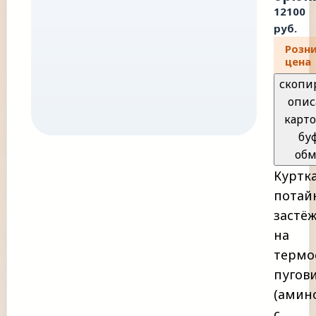
12100
руб.
Розн
цена
скопи
опис
карто
бу
обм
Куртка
потай
застё
на
термо
пугов
(амино
с