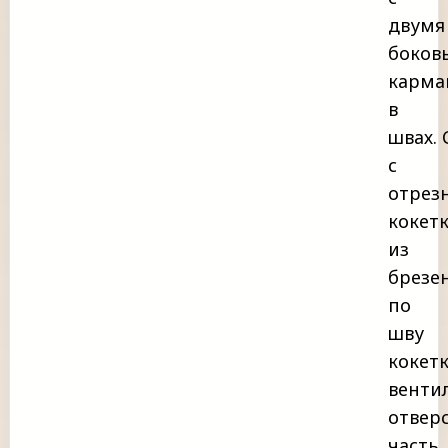
двумя
боков
карма
в
швах.
с
отрез
кокет
из
брезен
по
шву
кокет
венти
отвер
часть