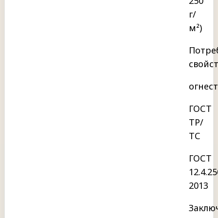
250
г/
м²)
Потре
свойс
огнес
ГОСТ
ТР/
ТС
ГОСТ
12.4.25
2013
Заклю