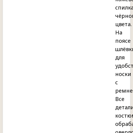
спилк
чёрно
цвета.
На
поясе
шлёвк
для
удобс
носки
с
ремне
Все
детал
костю
обраб
оверл