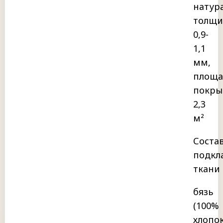
натура
толщи
0,9-
1,1
мм,
площа
покры
2,3
м²
Соста
подкл
ткани
бязь
(100%
хлопок