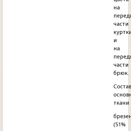
на
перед
части
куртк
и
на
перед
части
брюк.
Соста
основ
ткани
брезе
(51%