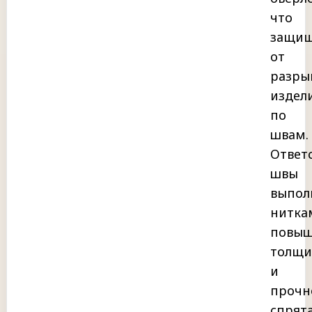
что
защищ
от
разры
издел
по
швам.
Ответ
швы
выпол
нитка
повыш
толщ
и
прочн
спрят