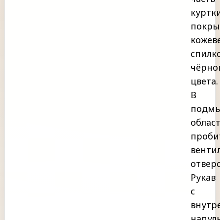
куртк
покры
кожев
спилк
чёрно
цвета.
В
подм
облас
проби
венти
отверс
Рукав
с
внутр
напул