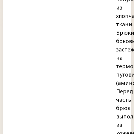
из
хлопч
ткани.
Брюки:
боков
засте
на
термо
пугов
(амино
Перед
часть
брюк
выпол
из
кожев