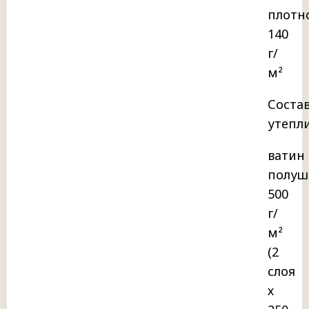
плотн
140
г/
м²
Соста
утепл
ватин
полуш
500
г/
м²
(2
слоя
х