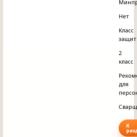
Минпр
Нет
Класс
защит
2
класс
Реком
для
персо
Сварщ
К
раз