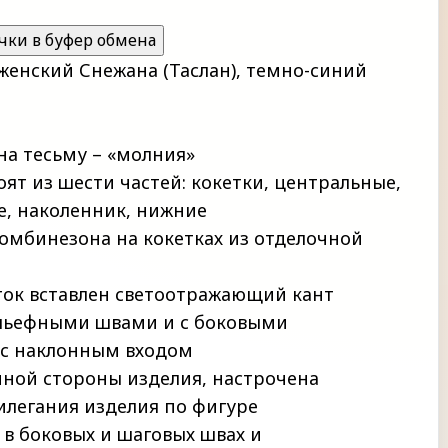
чки в буфер обмена
енский Снежана (Таслан), темно-синий
на тесьму – «молния»
ят из шести частей: кокетки, центральные,
е, наколенник, нижние
омбинезона на кокетках из отделочной
ток вставлен светоотражающий кант
ельефными швами и с боковыми
с наклонным входом
чной стороны изделия, настрочена
илегания изделия по фигуре
в боковых и шаговых швах и