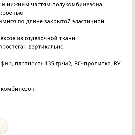
м и нижним частям полукомбинезона
окроеные
имися по длине закрытой эластичной
ексов из отделочной ткани
простеган вертикально
эфир, плотность 135 гр/м2, ВО-пропитка, ВУ
лукомбинезон
ы