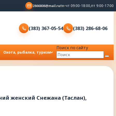
пн-чт 09:00-18:00,пт 9:00-17:00
2866806@mail.ru
(383) 367-05-54
(383) 286-68-06
Поиск по сайту
Охота, рыбалка, туризм
ий женский Снежана (Таслан),