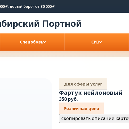
00 ₽, левый берег от 30 000 ₽
ибирский
Портной
Спецобувь
СИЗ
Для сферы услуг
Фартук нейлоновый
350 руб.
Розничная цена
скопировать описание карто