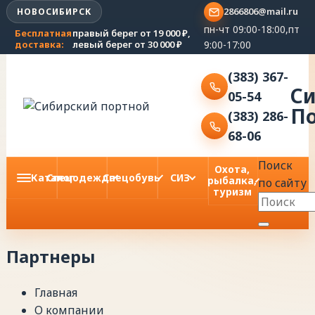
2866806@mail.ru
НОВОСИБИРСК
пн-чт 09:00-18:00,пт
Бесплатная
правый берег от 19 000 ₽,
9:00-17:00
доставка:
левый берег от 30 000 ₽
(383) 367-
С
05-54
П
(383) 286-
68-06
Поиск
Охота,
Каталог
Спецодежда
Спецобувь
СИЗ
рыбалка,
по сайту
туризм
Партнеры
Главная
О компании