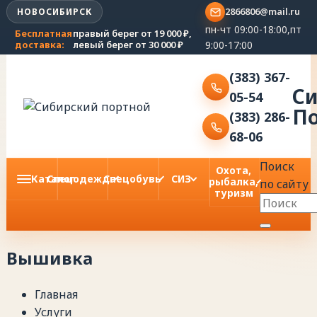
2866806@mail.ru
НОВОСИБИРСК
пн-чт 09:00-18:00,пт
Бесплатная
правый берег от 19 000 ₽,
9:00-17:00
доставка:
левый берег от 30 000 ₽
(383) 367-
С
05-54
П
(383) 286-
68-06
Поиск
Охота,
Каталог
Спецодежда
Спецобувь
СИЗ
рыбалка,
по сайту
туризм
Вышивка
Главная
Услуги